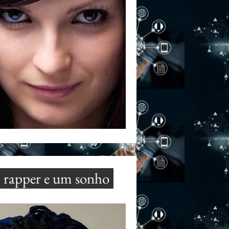
rapper e um sonho